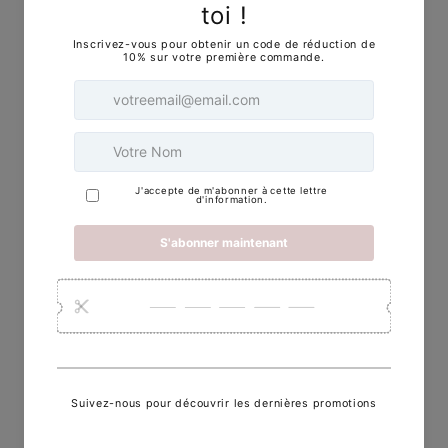
correspondait à ma taille.
Et tu sais quoi ? Je n'étais pas seule. Des
clientes comme toi venaient en boutique,
des femmes magnifiques avec des formes et
des tailles diverses, et elles faisaient face aux
mêmes frustrations. Certaines devaient
commander des bijoux sur mesure et
attendre pendant des semaines
interminables pour les obtenir.
C'est là que tout a commencé à changer.
L'idée a germé en moi, comme une pierre
précieuse qui se forme sous la pression de la
terre. J'ai décidé de créer ma propre
boutique, une boutique qui serait inclusive,