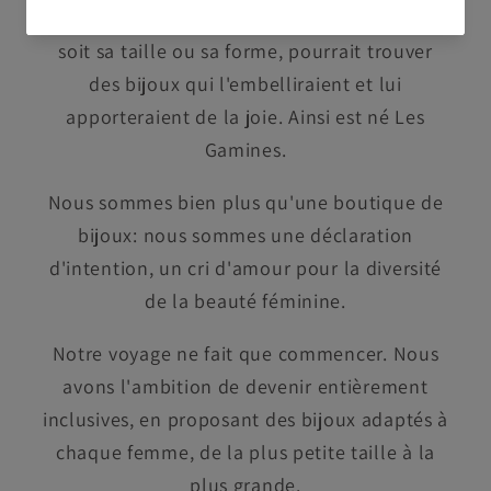
une boutique où chaque femme, quelle que
soit sa taille ou sa forme, pourrait trouver
des bijoux qui l'embelliraient et lui
apporteraient de la joie. Ainsi est né Les
Gamines.
Nous sommes bien plus qu'une boutique de
bijoux: nous sommes une déclaration
d'intention, un cri d'amour pour la diversité
de la beauté féminine.
Notre voyage ne fait que commencer. Nous
avons l'ambition de devenir entièrement
inclusives, en proposant des bijoux adaptés à
chaque femme, de la plus petite taille à la
plus grande.