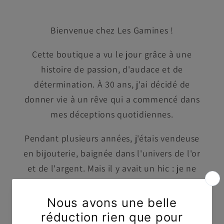
Bienvenue chez Les Gamines !
Cette boutique a vu le jour grâce à une
histoire de passion, d'audace et de
détermination. À 30 ans, j'ai décidé de
donner vie à un rêve qui a commencé dans
mes déceptions quotidiennes.
Pendant plusieurs années, j'étais vendeuse
en bijouterie, baignée dans l'univers de l'or
et de l'argent. Mais il y avait un hic : je ne
pouvais même pas acheter les bagues que je
vendais. La raison était simple, mais
pourtant déchirante : aucune bague ne